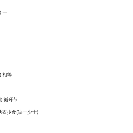
 一
 相等
) 循环节
 缺衣少食(缺一少十)