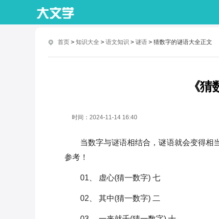
首页
>
知识大全
>
语文知识
>
谜语
>
猜数字的谜语大全正文
《猜
时间：
2024-11-14 16:40
当数字与
谜语
相结合，谜语就会变得相
参考！
01、 虚心(猜一数字) 七
02、 其中(猜一数字) 二
03、 一来就千(猜一数字) 十