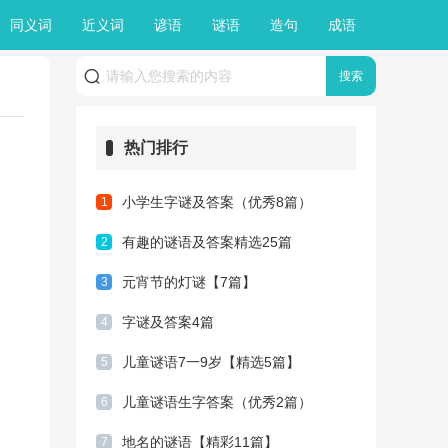
同义词
近义词
谚语
谜语
造句
成语
热门排行
小学生字谜及答案（优秀8篇）
1
有趣的谜语及答案精选25篇
2
元宵节的灯谜【7篇】
3
字谜及答案4篇
4
儿童谜语7一9岁【精选5篇】
5
儿童谜语生字答案（优秀2篇）
6
地名的谜语【精彩11篇】
7