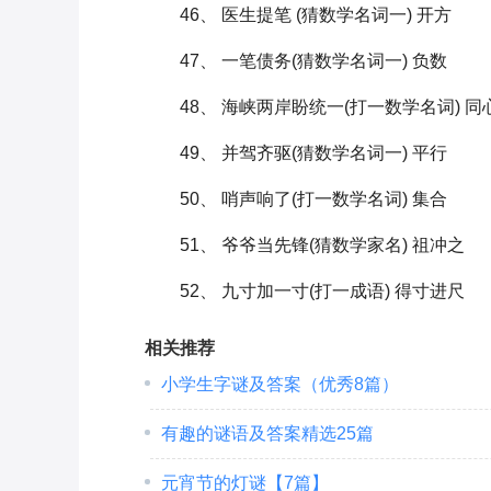
46、 医生提笔 (猜数学名词一) 开方
47、 一笔债务(猜数学名词一) 负数
48、 海峡两岸盼统一(打一数学名词) 同
49、 并驾齐驱(猜数学名词一) 平行
50、 哨声响了(打一数学名词) 集合
51、 爷爷当先锋(猜数学家名) 祖冲之
52、 九寸加一寸(打一成语) 得寸进尺
相关推荐
小学生字谜及答案（优秀8篇）
有趣的谜语及答案精选25篇
元宵节的灯谜【7篇】