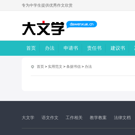
专为中学生提供优秀作文欣赏
首页
办法
申请书
责任书
建议书
信函范例
留言条
请假条
担保书
保证
首页
>
实用范文
>
条据书信
>
办法
应战书
证明书
邀请书
倡议书
承诺书
介绍信
大文学
语文作文
工作相关
教学教案
法律文档