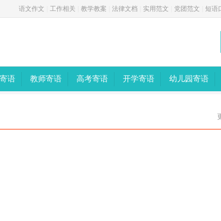
语文作文
|
工作相关
|
教学教案
|
法律文档
|
实用范文
|
党团范文
|
短语
寄语
教师寄语
高考寄语
开学寄语
幼儿园寄语