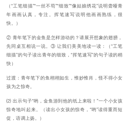
（“工笔细描”“一丝不苟”“细致”“像姑娘绣花”说明聋哑青
年画画认真，专注。挥笔速写说明他画画熟练，很
快。）
② 青年笔下的金鱼是怎样游动的？请展开想象的翅膀，
先同桌互相说一说。③ 让我们美美地读一读：（“工笔
细描”的句子读出青年的细致，“挥笔速写”的句子读的稍
快）
过渡：青年笔下的鱼栩栩如生，惟妙惟肖，怪不得小女
孩为之惊奇。
⑵ 出示句子“哟，金鱼游到他的纸上来啦！”一个小女孩
惊奇地叫起来。（读出小女孩的惊奇，“哟”读得重而短
促，语调上扬。）