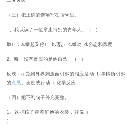
二★★级
（三）把正确的选项写在括号里。
1、我认识了一位举止特别的青年人。（ ）
举止：a.举起又停止 b.迈步 c.举动 d.姿态和风度
2、唯一没有反应的是他自己。（ ）
反映：a.受到外界刺激而引起的相应活动 b.事情所引起
的
意见
、态度或行动 c.化学反应
（四）把下列句子补充完整。
1、这些孩子穿着鲜艳的衣裳，好像（
）。