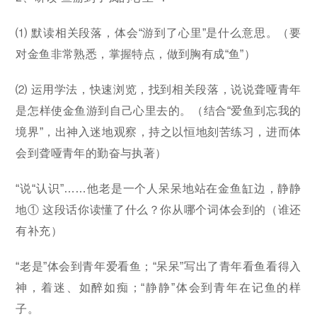
⑴ 默读相关段落，体会“游到了心里”是什么意思。（要
对金鱼非常熟悉，掌握特点，做到胸有成“鱼”）
⑵ 运用学法，快速浏览，找到相关段落，说说聋哑青年
是怎样使金鱼游到自己心里去的。（结合“爱鱼到忘我的
境界”，出神入迷地观察，持之以恒地刻苦练习，进而体
会到聋哑青年的勤奋与执著）
“说“认识”……他老是一个人呆呆地站在金鱼缸边，静静
地① 这段话你读懂了什么？你从哪个词体会到的（谁还
有补充）
“老是”体会到青年爱看鱼；“呆呆”写出了青年看鱼看得入
神，着迷、如醉如痴；“静静”体会到青年在记鱼的样
子。