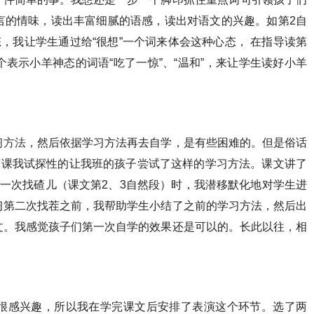
言的情味，读出丰富细腻的语感，读出对语文的兴趣。如第2自
态，我让学生通过给“很想”一个词来体会这种心态， 在指导读第
表示小羊神态的词语“吃了一惊”、“温和”，来让学生读好小羊
习方法
，然后依据学习方法再去自学，是有些困难的。但是俗话
节课我试探性的让我班的孩子尝试了这样的学习方法。课文讲了
一次找碴儿（课文第2、3自然段）时，我潜移默化地对学生进
习第二次找茬之前，我帮助学生小结了之前的学习方法，然后出
文。我感觉孩子们第一次自学的效果还是可以的。长此以往，相
很感兴趣，所以我在学完课文后安排了表演这个环节。选了两