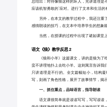
总结出：对待像狼这样的坏人，光讲道理是
应该机智勇敢的`应对。进行了文本和生活的
另外，在本文的教学过程中，我还注重
感情朗读的技巧，在文本中培养学生的想象
当然，在授课的过程中出现了诸如课堂
语文《狼》教学反思 2
《狼和小羊》这篇课文，讲的是狼为了
蛮不讲理地扑上去吃小羊。这则寓言告诉我
只讲道理是不行的。全文篇幅短小，结构凝
写，刻画了角色性格，展开了故事情节，揭
一、抓住重点，品味语言，指导朗读
语文课很简单就是读读写写，写写读读
学生满怀激情和思考到课文中去神游却不是