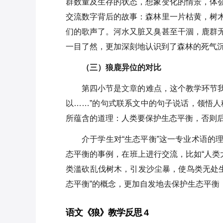
群数量及生存的状态，想象变化的情景，体
交流数字背后的故事：森林里一片枯黄，树
们的歌声了。河水又脏又臭甚至干涸，鹿群
一目了然，更加深刻地认识到了森林的死气
（三）狼鹿异位的对比
第四小节是
文章
的难点，这个教学环节我
以……”的句式联系文中的句子说话，领悟人
所蕴含的道理：人类要保护生态平衡，否则
介于学生对“生态平衡”这一专业术语的
态平衡的事例，在班上进行交流，比如“人类
类滥砍乱伐树木，引发沙尘暴，使鸟类无处生
态平衡”的概念，更加自发地去保护生态平衡
语文《狼》教学反思 4