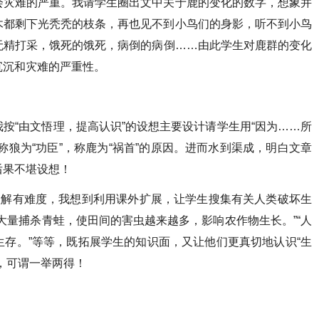
会灾难的严重。我请学生圈出文中关于鹿的变化的数字，想象并
木都剩下光秃秃的枝条，再也见不到小鸟们的身影，听不到小鸟
无精打采，饿死的饿死，病倒的病倒……由此学生对鹿群的变化
沉沉和灾难的严重性。
按“由文悟理，提高认识”的设想主要设计请学生用“因为……所
称狼为“功臣”，称鹿为“祸首”的原因。进而水到渠成，明白文章
后果不堪设想！
理解有难度，我想到利用课外扩展，让学生搜集有关人类破坏生
大量捕杀青蛙，使田间的害虫越来越多，影响农作物生长。”“人
存。”等等，既拓展学生的知识面，又让他们更真切地认识“生
，可谓一举两得！