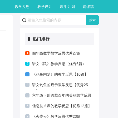
教学反思
教学设计
教学计划
说课稿
热门排行
四年级数学教学反思优秀27篇
1
语文《狼》教学反思（优秀6篇）
2
《鸡兔同笼》的教学反思【10篇】
3
语文钓鱼的启示教学反思【优秀25
4
篇】
六年级下册跨越百年的美丽教学反思
5
（29篇）
信息技术课的教学反思【优秀12篇】
6
《火烧云》教学反思优秀23篇
7