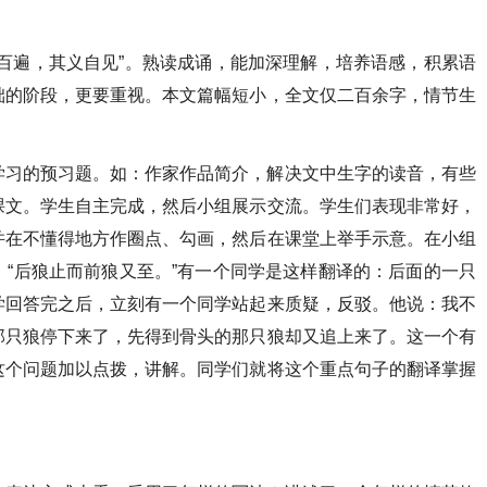
百遍，其义自见”。熟读成诵，能加深理解，培养语感，积累语
础的阶段，更要重视。本文篇幅短小，全文仅二百余字，情节生
学习的预习题。如：作家作品简介，解决文中生字的读音，有些
课文。学生自主完成，然后小组展示交流。学生们表现非常好，
并在不懂得地方作圈点、勾画，然后在课堂上举手示意。在小组
“后狼止而前狼又至。”有一个同学是这样翻译的：后面的一只
学回答完之后，立刻有一个同学站起来质疑，反驳。他说：我不
那只狼停下来了，先得到骨头的那只狼却又追上来了。这一个有
这个问题加以点拨，讲解。同学们就将这个重点句子的翻译掌握