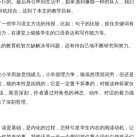
不行的。最后再引申到生活中，如果遇到像狼一样的坏人，我们
有机结合，达到了本文的教学目标。
了一些学习语文方法的传授，比如：句子的比较，抓住关键词有
能力，在课堂上锻炼学生的口语表达和写作能力等。
上的教育机智欠缺解决等问题，还有待自己地不断研究和努力。
吃小羊而故意找碴儿，小羊据理力争，狼虽然理屈词穷，但还是
们，狼的本性是凶残的，它是一定要干坏事的，对狼这种坏家伙
练，寓意深刻，作者通过对角色的神态、动作、对话的着力描
示了深刻哲理。
，读是基础，是内化的过程，怎样引发学生内在的阅读动机，让
一件简单的事。我想还是一步一个脚印抓住重点词句引领孩子们